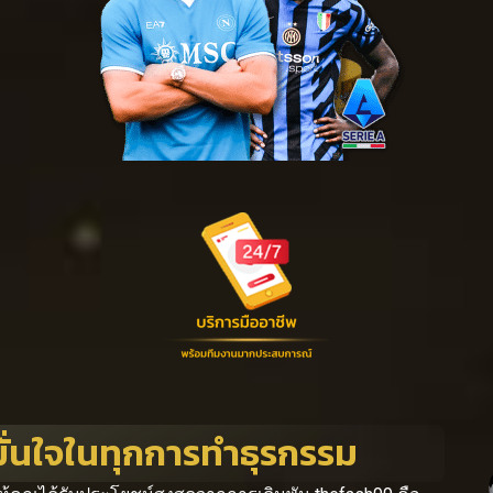
 มั่นใจในทุกการทำธุรกรรม