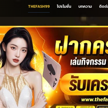
THEFASH99
โปรโมชั่น
บทความ
ติดต่