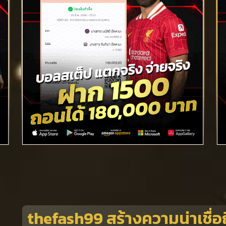
thefash99 สร้างความน่าเชื่