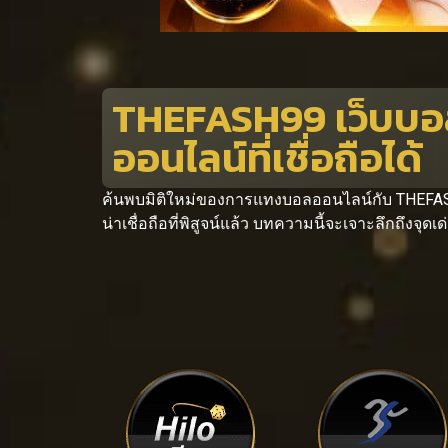
THEFASH99 เว็บบอล ม
ออนไลน์ที่เชื่อถือได้
ค้นพบมิติใหม่ของการแทงบอลออนไลน์กับ THEFAS
น่าเชื่อถือที่พิสูจน์แล้ว บทความนี้จะเจาะลึกถึงจ