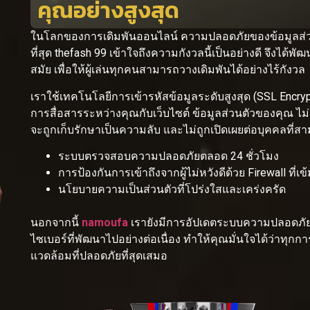
คุณอย่างสูงสุด
ในโลกของการเดิมพันออนไลน์ ความปลอดภัยของข้อมูลส่ว
ที่สุด thefash 99 เข้าใจถึงความกังวลนี้เป็นอย่างดี จึงไ
สมัย เพื่อให้ผู้เล่นทุกคนสามารถวางเดิมพันได้อย่างไร้กังวล
เราใช้เทคโนโลยีการเข้ารหัสข้อมูลระดับสูงสุด (SSL Encryp
การสื่อสารระหว่างคุณกับเว็บไซต์ ข้อมูลส่วนตัวของคุณ ไม่ว
จะถูกเก็บรักษาเป็นความลับ และไม่ถูกเปิดเผยต่อบุคคลที่
ระบบตรวจสอบความปลอดภัยตลอด 24 ชั่วโมง
การป้องกันการเข้าถึงจากผู้ไม่หวังดีด้วย Firewall ที่เ
นโยบายความเป็นส่วนตัวที่โปร่งใสและเคร่งครัด
นอกจากนี้
namoufa
เรายังมีการอัปเดตระบบความปลอดภัยอ
ไซเบอร์ที่พัฒนาไปอย่างต่อเนื่อง ทำให้คุณมั่นใจได้ว่าท
แวดล้อมที่ปลอดภัยที่สุดเสมอ