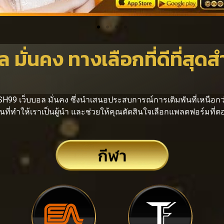
ั่นคง ทางเลือกที่ดีที่สุด
H99 เว็บบอล มั่นคง ซึ่งนำเสนอประสบการณ์การเดิมพันที่เหนื
ุดเด่นที่ทำให้เราเป็นผู้นำ และช่วยให้คุณตัดสินใจเลือกแพลตฟอร์มที