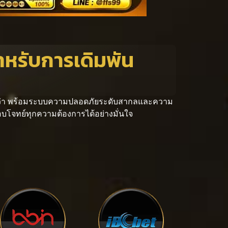
สำหรับการเดิมพัน
อกว่า พร้อมระบบความปลอดภัยระดับสากลและความ
่ตอบโจทย์ทุกความต้องการได้อย่างมั่นใจ