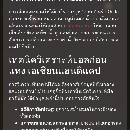
การเลือกแทงบอลให้ได้กำไร ต้องดูที่ “ค่าน้ำ” หรือ Odds
ด้วย บางครั้งราคาบอลอาจจะดูดี แต่ค่าน้ำต่ำจนไม่คุ้มค่า
เสี่ยง เราแนะนำให้คุณศึกษา
วิธีอ่านค่าน้ำ
ให้แตกฉาน
เพื่อเลือกจังหวะที่ค่าน้ำสูงและคุ้มค่าต่อการลงทุน การ
สังเกตการเปลี่ยนแปลงของค่าน้ำยังช่วยบอกทิศทางของ
เกมได้อีกด้วย
เทคนิควิเคราะห์บอลก่อน
แทง เอเชียนแฮนดิแคป
การวิเคราะห์บอลให้ได้ผล ต้องอาศัยข้อมูลที่เป็นกลาง
และรอบด้าน ไม่ใช่แค่ดูชื่อทีมเท่านั้น นักวิเคราะห์มือ
อาชีพมักใช้ข้อมูลเหล่านี้ประกอบการตัดสินใจ:
สถิติการยิงประตู:
ดูความสม่ำเสมอในการยิงของ
ทั้งสองทีม
สภาพสนามและสภาพอากาศ:
บางเกมฝนตกอาจส่ง