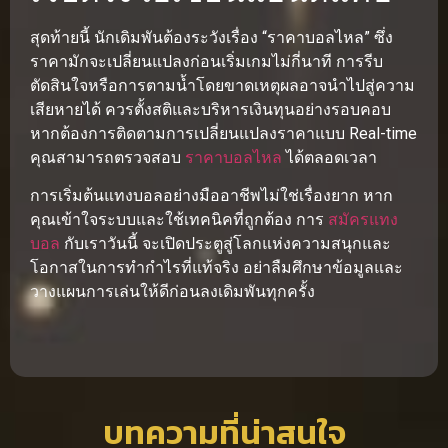
สุดท้ายนี้ นักเดิมพันต้องระวังเรื่อง “ราคาบอลไหล” ซึ่ง
ราคามักจะเปลี่ยนแปลงก่อนเริ่มเกมไม่กี่นาที การรีบ
ตัดสินใจหรือการตามน้ำโดยขาดเหตุผลอาจนำไปสู่ความ
เสียหายได้ ควรตั้งสติและบริหารเงินทุนอย่างรอบคอบ
หากต้องการติดตามการเปลี่ยนแปลงราคาแบบ Real-time
คุณสามารถตรวจสอบ
ราคาบอลไหล
ได้ตลอดเวลา
การเริ่มต้นแทงบอลอย่างมืออาชีพไม่ใช่เรื่องยาก หาก
คุณเข้าใจระบบและใช้เทคนิคที่ถูกต้อง การ
สมัครแทง
บอล
กับเราวันนี้ จะเปิดประตูสู่โลกแห่งความสนุกและ
โอกาสในการทำกำไรที่แท้จริง อย่าลืมศึกษาข้อมูลและ
วางแผนการเล่นให้ดีก่อนลงเดิมพันทุกครั้ง
บทความที่น่าสนใจ