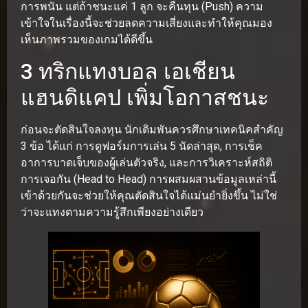
การพนัน แต่ถ้าชนะแค่ 1 ลูก จะคืนทุน (Push) ความ
เข้าใจในเรื่องนี้จะช่วยลดความเสี่ยงและทำให้คุณมอง
เห็นภาพรวมของเกมได้ดีขึ้น
3 ทริกแทงบอล เอเชียน
แฮนดิแคป เพิ่มโอกาสชนะ
ก่อนจะตัดสินใจลงทุน นักเดิมพันควรศึกษาเทคนิคสำคัญ
3 ข้อ ได้แก่ การดูฟอร์มการเล่น 5 นัดล่าสุด, การเช็ค
อาการบาดเจ็บของผู้เล่นตัวจริง, และการวิเคราะห์สถิติ
การเจอกัน (Head to Head) การผสมผสานข้อมูลเหล่านี้
เข้าด้วยกันจะช่วยให้คุณตัดสินใจได้แม่นยำยิ่งขึ้น ไม่ใช่
ว่าจะแทงตามความรู้สึกเพียงอย่างเดียว